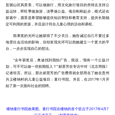
贫困山区风景美，可以做旅行，用文化旅行项目的所得去支持公
益运转，即旺季做旅游，淡季做公益。项目刚刚起步，模式还在
探索中，愿景是希望能够提供知识帮扶和教育支持，提供长期稳
定可利用的资源，并且设计符合儿童心理的活动和课程。
雨果奖的光环让她获得了不少关注，她告诫过自己不要过多
地受社会活动的影响，但却发现光环可以助她建立一个更大的平
台，一步步实现自己的想法。
“去年获奖后，奥迪找到我拍广告，我说，‘我有一个公益计
划，可不可以做一些前期投入？’”郝景芳在专访中对《北京周报》
记者坦言。所以，那次郝景芳的广告费用就全部用在了她在贵州
兴义楼纳村的儿童公益项目：童行书院。并且，在2017年1月开
始了第一次面向社会的招聘。
楼纳童行书院效果图。童行书院在楼纳的首个驻点于2017年4月7