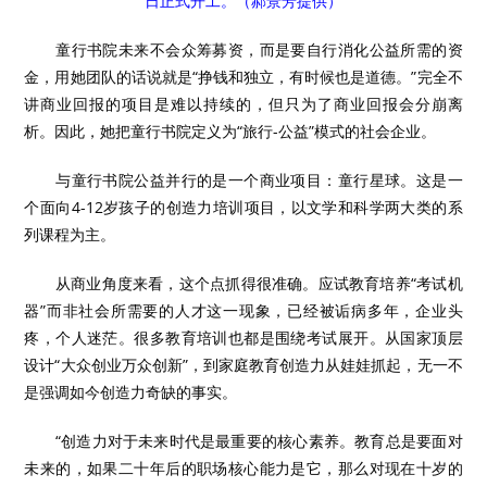
日正式开工。（郝景芳提供）
童行书院未来不会众筹募资，而是要自行消化公益所需的资
金，用她团队的话说就是“挣钱和独立，有时候也是道德。”完全不
讲商业回报的项目是难以持续的，但只为了商业回报会分崩离
析。因此，她把童行书院定义为“旅行-公益”模式的社会企业。
与童行书院公益并行的是一个商业项目：童行星球。这是一
个面向4-12岁孩子的创造力培训项目，以文学和科学两大类的系
列课程为主。
从商业角度来看，这个点抓得很准确。应试教育培养“考试机
器”而非社会所需要的人才这一现象，已经被诟病多年，企业头
疼，个人迷茫。很多教育培训也都是围绕考试展开。从国家顶层
设计“大众创业万众创新”，到家庭教育创造力从娃娃抓起，无一不
是强调如今创造力奇缺的事实。
“创造力对于未来时代是最重要的核心素养。教育总是要面对
未来的，如果二十年后的职场核心能力是它，那么对现在十岁的