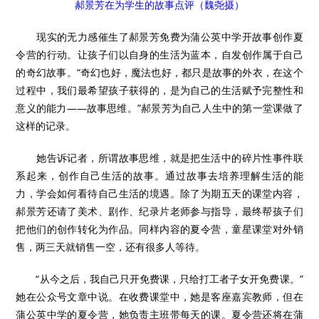
郝景芳在为学生的故事点评（魏尧摄）
现实的无力感催生了郝景芳免费为蒲公英中学开故事创作夏
令营的行动。让孩子们以自身的生活为蓝本，自发创作属于自己
的奇幻故事。“奇幻也好，魔法也好，都只是故事的外衣，在这个
过程中，我们最希望孩子获得的，是为自己的生活赋予完整性和
意义的能力——故事思维。”郝景芳为自己人生中的第一堂课做了
这样的记录。
她告诉记者，所谓故事思维，就是把生活中的碎片性事件联
系起来，创作自己生活的故事。通过故事去培养理解生活的能
力，学会如何看待自己生活的境遇。除了为期五天的课堂内容，
郝景芳还请了美术、剧作、纪录片老师参与指导，最终帮孩子们
把他们的创作转化为作品。同样内容的夏令营，童星课堂对外销
售，两三天就销售一空，还有很多人等待。
“从今之后，我自己只开免费课，只给打工者子女开免费课。”
她在公众号文章中说。在收费课堂中，她是客座嘉宾教师，但在
蒲公英中学的夏令营，她负责主班带每天的课。夏令营还将在蒲