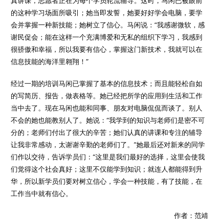
真讲课，志愿者正在为每个学员轮流辅导。这时，马闲已被眼前
的这种学习场面所吸引；她当即发誓，她要好好学会电脑，要学
会并掌握一种新技能；她树立了信心。马闲说：“我感谢微软，感
谢民促会；能在这样一个充满博爱和无私的组织下学习，我感到
很骄傲和幸福，所以我要有信心，掌握这门新技术，我就可以在
信息技能的海洋里翱翔！”
经过一期的培训马闲已掌握了基本的信息技术；而且能轻松自如
的写简历、报告，做表格等。她已经把所学的应用到生活和工作
当中去了。现在马闲也能和同事、朋友对电脑侃侃而谈了。别人
不会的她也能教别人了。她说：“我学到的知识与老师们是密不可
分的；老师们付出了很大的辛苦；她们认真的讲课和专注的辅导
让我非常感动，太谢谢辛勤的老师们了。”她最后还对新来的同学
们作以交待，告诉学员们：“这里是我们最好的选择，这里会使我
们觉得这个社会真好；这里不仅能学到知识；就连人都能得到升
华，所以新学员们要对树立信心，学会一种技能，有了技能，在
工作当中就有信心。
作者：范靖