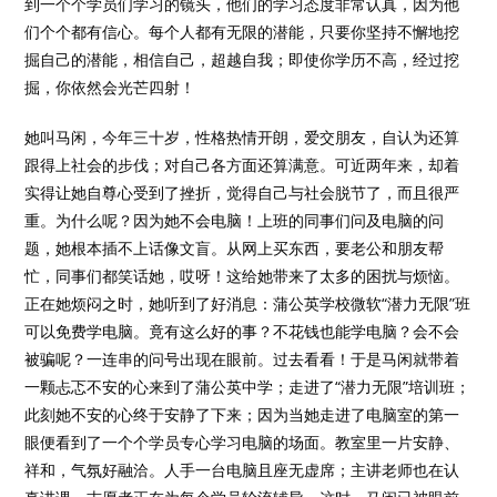
到一个个学员们学习的镜头，他们的学习态度非常认真，因为他
们个个都有信心。每个人都有无限的潜能，只要你坚持不懈地挖
掘自己的潜能，相信自己，超越自我；即使你学历不高，经过挖
掘，你依然会光芒四射！
她叫马闲，今年三十岁，性格热情开朗，爱交朋友，自认为还算
跟得上社会的步伐；对自己各方面还算满意。可近两年来，却着
实得让她自尊心受到了挫折，觉得自己与社会脱节了，而且很严
重。为什么呢？因为她不会电脑！上班的同事们问及电脑的问
题，她根本插不上话像文盲。从网上买东西，要老公和朋友帮
忙，同事们都笑话她，哎呀！这给她带来了太多的困扰与烦恼。
正在她烦闷之时，她听到了好消息：蒲公英学校微软“潜力无限”班
可以免费学电脑。竟有这么好的事？不花钱也能学电脑？会不会
被骗呢？一连串的问号出现在眼前。过去看看！于是马闲就带着
一颗忐忑不安的心来到了蒲公英中学；走进了“潜力无限”培训班；
此刻她不安的心终于安静了下来；因为当她走进了电脑室的第一
眼便看到了一个个学员专心学习电脑的场面。教室里一片安静、
祥和，气氛好融洽。人手一台电脑且座无虚席；主讲老师也在认