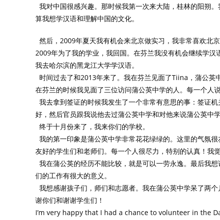
我对中国很感兴趣。那时候我第一次来大陆，桂林的阳朔。
算我想学汉语和理解中国的文化。
然后，2009年夏天我有机会来北京做实习，我非常喜欢北
2009年为了我的学业，我回国。在芬兰我没有机会继续学汉语
我去哈尔滨的黑龙江大学学汉语。
时间过去了和2013年来了。我在芬兰见面了Tiina，蒲
在芬兰的时候我见面了三位访问蒲公英中学的人。每一个人
我去拿到签证的时候我发生了一个非常有意思的事：签证机
好，然后官员跟我说他去过蒲公英中学和对他来说蒲公英中
终于十月份来了，我来你们的学校。
我的第一印象是蒲公英中学非常花花绿绿的。这里的气氛很
友好的学生们和老师们。每一个人很尽力，特别的认真！我
我在蒲公英的经历不能比较，就是可以一劳永逸。最后我想
们的工作有很大的意义。
我想感谢孩子们，师们和志愿者。我在蒲公英中学呆了两个
谢你们和谢谢学生们！
I’m very happy that I had a chance to volunteer in the 