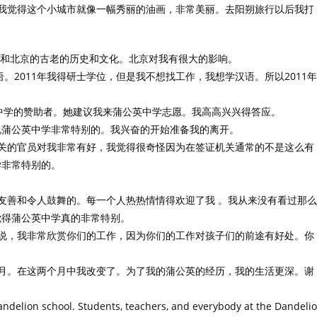
我觉得这个小城市就像一幅秀丽的油画，非常美丽。去阳朔旅行以后我打
京和北京的古老的历史和文化。北京对我有很大的影响。
。2011年我得研士学位，但是我不想找工作，我想学汉语。所以2011年
公英中学的赞助者。她建议我来蒲公英中学志愿。我高高兴兴得答应。
说蒲公英中学非常特别的。我兴奋的开始准备我的离开。
关的官员对我非常有好，我觉得很奇怪因为在签证机关通常的不是这么有
学非常特别的。
友善和令人鼓舞的。每一个人热热情情得欢迎了我 。我从来没有看过那么
觉得蒲公英中学真的非常特别。
说，我非常欣赏你们的工作，因为你们的工作对孩子们的前途有好处。你
月。在这两个月中我改变了。为了我的蒲公英的经历，我的生活更深。谢
Dandelion school. Students, teachers, and everybody at the Dandeli