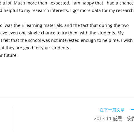
ed a lot! Much more than I expected. I am happy that I had a chance
 helpful to my research interests. I got more data for my research
ool was the E-learning materials, and the fact that during the two
 have even one single chance to try them with the students. My
I felt that the school was not interested enough to help me. I wish
hat they are good for your students.
r future!
在下一篇文章
2013-11 感恩 – 安