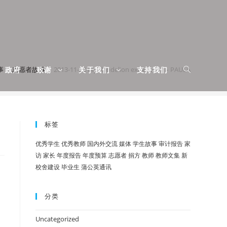
事
志愿者故事
2013-11-28 My dandelion experience – PAULA
政府
致谢
关于我们
支持我们
标签
优秀学生
优秀教师
国内外交流
媒体
学生故事
审计报告
家
访
家长
年度报告
年度预算
志愿者
捐方
教师
教师文集
新
校舍建设
毕业生
蒲公英通讯
分类
Uncategorized