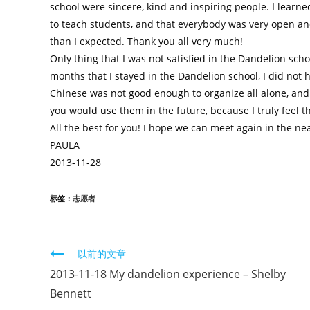
school were sincere, kind and inspiring people. I learn
to teach students, and that everybody was very open and
than I expected. Thank you all very much!
Only thing that I was not satisfied in the Dandelion sch
months that I stayed in the Dandelion school, I did not
Chinese was not good enough to organize all alone, and 
you would use them in the future, because I truly feel t
All the best for you! I hope we can meet again in the nea
PAULA
2013-11-28
标签：
志愿者
继
以前的文章
续
2013-11-18 My dandelion experience – Shelby
阅
Bennett