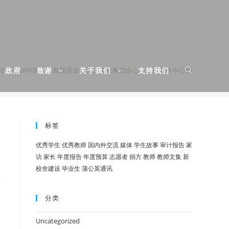
2013-9-26中国妇女发展基金会、北京红枫妇女心理咨询服务中心的
政府
致谢
关于我们
支持我们
标签
优秀学生
优秀教师
国内外交流
媒体
学生故事
审计报告
家
访
家长
年度报告
年度预算
志愿者
捐方
教师
教师文集
新
校舍建设
毕业生
蒲公英通讯
分类
Uncategorized